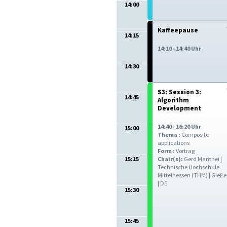
14:00
Kaffeepause
14:15
14:10 - 14:40 Uhr
14:30
S3: Session 3:
14:45
Algorithm
Development
14:40 - 16:20 Uhr
15:00
Thema :
Composite
applications
Form :
Vortrag
15:15
Chair(s):
Gerd Manthei |
Technische Hochschule
Mittelhessen (THM) | Gieß
| DE
15:30
15:45