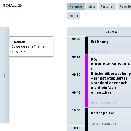
SCHALL 25
Kalender
Liste
Personen
Favorit
Poster
Raum A
09:00
Eröffnung
Themen
Es werden alle Themen
angezeigt.
09:00 - 09:15 Uhr
09:15
PD:
PODIUMSDISKUSSION
:
›
Brückenüberwachung
09:30
– längst etablierter
Standard oder noch
nicht einfach
umsetzbar
09:45
09:15 - 10:00 Uhr
Thema :
Podiumsdiskussi
10:00
Form :
Vortrag
Kaffeepause
10:00 - 10:30 Uhr
10:15