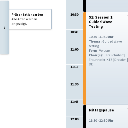
10:30
Präsentationsarten
S1: Session 1:
Alle Arten werden
Guided Wave
angezeigt.
›
Testing
10:45
10:30 - 11:50 Uhr
Thema :
Guided Wave
testing
11:00
Form :
Vortrag
Chair(s):
Lars Schubert |
Fraunhofer IKTS | Dresden |
DE
11:15
11:30
11:45
Mittagspause
12:00
11:50 - 12:50 Uhr